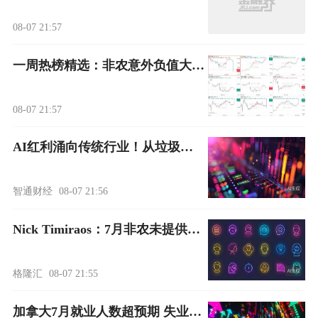
08-07 21:57
一周热榜精选：非农意外负值大爆冷！霍尔木兹临时重开框架已达成？
08-07 21:57
AI红利涌向传统行业！从垃圾车到保险经纪 科技巨头之外也可“收割”利润
智通财经
08-07 21:56
Nick Timiraos：7月非农未提供明确信号 通胀成加息关键变量
格隆汇
08-07 21:55
加拿大7月就业人数超预期 失业率降至两年低点