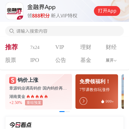
推荐
VIP
理财
财经
7x24
股票
IPO
公告
基金
展开
钨价上涨
免费领福利！
章源钨业调高钨价 国内钨价再现涨价迹象
7节课教你玩涨停
湖南黄金
+2.50%
重组预案