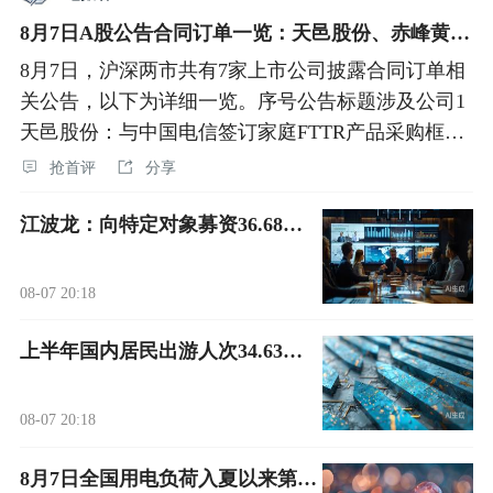
8月7日A股公告合同订单一览：天邑股份、赤峰黄金、滨海能源等
8月7日，沪深两市共有7家上市公司披露合同订单相
关公告，以下为详细一览。序号公告标题涉及公司1
天邑股份：与中国电信签订家庭FTTR产品采购框架
协议天邑股份2甘肃能化：下属煤一公司中标关联方
抢首评
分享
工程施工项
江波龙：向特定对象募资36.68亿元 签订三方监管协议
08-07 20:18
上半年国内居民出游人次34.63亿 出游总花费3.21万亿元
08-07 20:18
8月7日全国用电负荷入夏以来第四次创历史新高 达到15.57亿千瓦