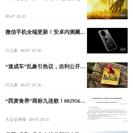
08-07 20:43
微信手机全端更新！安卓内测藏活，iOS拍照变焦，鸿蒙狂打鸡血
IT之家
08-07 20:36
“速成车”乱象引热议，吉利公开表态
IT之家
08-07 20:36
“西麦食养”商标九连败！002956，第二增长曲线卡位遇考验
大众证券报
08-07 20:35