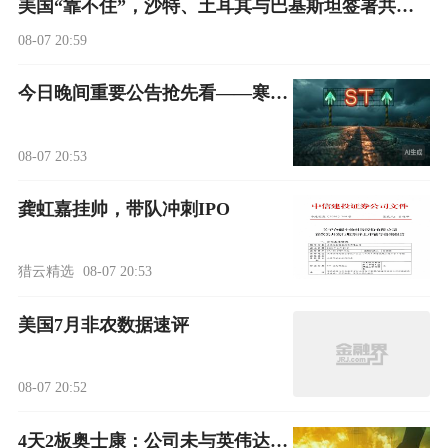
美国“靠不住”，沙特、土耳其与巴基斯坦签署共同防务协议：对三国中任何一国动武，将被视为对所有三国的攻击！巴空军已进驻沙特基地
08-07 20:59
今日晚间重要公告抢先看——寒武纪公布“炸裂”业绩：上半年净利润超23亿元，同比增长超122%！4连板沃格光电控股股东因信披违规收到行政处罚告知书；*ST实达被证监会立案
08-07 20:53
龚虹嘉挂帅，带队冲刺IPO
猎云精选
08-07 20:53
美国7月非农数据速评
08-07 20:52
4天2板奥士康：公司未与英伟达、谷歌开展订单合作 与AMD的业务合作尚未形成规模化收入