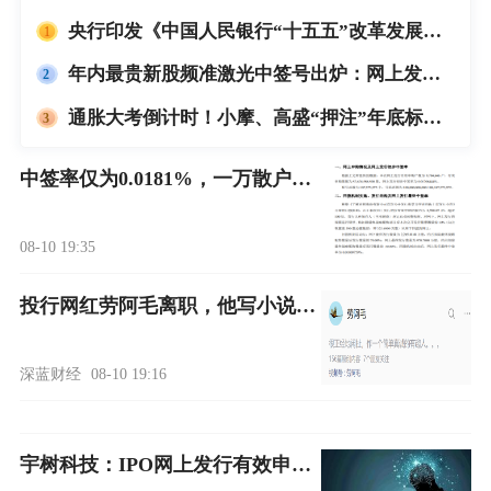
央行印发《中国人民银行“十五五”改革发展规划》 并配套制定出台9份相关细分领域的行动方案
年内最贵新股频准激光中签号出炉：网上发行最终中签率为0.02%
通胀大考倒计时！小摩、高盛“押注”年底标普8000点
中签率仅为0.0181%，一万散户中不到两人中签，宇树科技新股申购异常火爆，中签率低于预期！中一签宇树科技账面盈利有望突破20万元
08-10 19:35
投行网红劳阿毛离职，他写小说撕开职场内耗
深蓝财经
08-10 19:16
宇树科技：IPO网上发行有效申购倍数8288.82倍，最终中签率0.01809759%