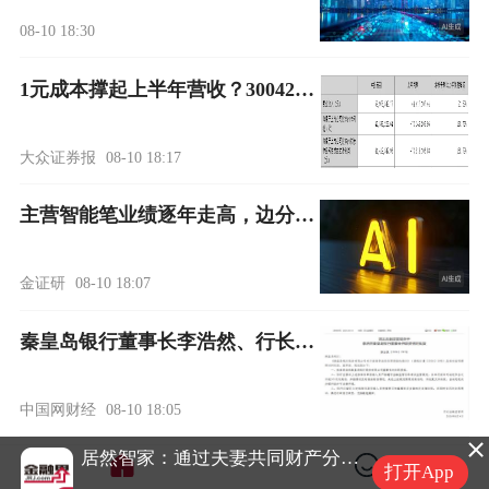
08-10 18:30
1元成本撑起上半年营收？300426，8年来首次半年度扭亏
大众证券报
08-10 18:17
主营智能笔业绩逐年走高，边分红边募资“补血”，产品AI协同优势或基于客户自研的智能体
金证研
08-10 18:07
秦皇岛银行董事长李浩然、行长魏飞任职资格获批
中国网财经
08-10 18:05
减持科技股，布局光模块！景林调仓背后的AI赛道投资逻辑解析|私募透视镜
居然智家：通过夫妻共同财产分割及遗产继承合计控制公司总股本43.93% 实际控制人变更为杨芳
电报君
08-10 17:48
打开App