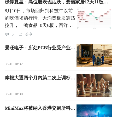
涨停复盘：高位股表现活跃，爱丽家居12天11板，高争民爆9天8板！吃酒喝药继续嗨，百花医药5连板，哈三联5天3板，一鸣食品10天6板！
8月10日，市场回归到科技牛以前
的吃酒喝药行情。大消费板块震荡
拉升，一鸣食品10天6板，百洋股
份、香飘飘涨停。AI应用概念盘
5
分享
中异动拉升，石基信息、榕基软件
涨停。影视板块再度拉升，儒意电
景旺电子：所处PCB行业受产业政策等多重因素影响
影、北京文化涨
08-10 18:32
摩根大通两个月内第二次上调标普500指数目标位 称AI投资开始产生回报
08-10 18:30
MiniMax将被纳入香港交易所科技100等指数