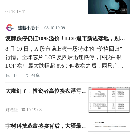
08-10 19:11
选基小助手
08-10 19:09
复牌跌停仍扛18%溢价！LOF退市新规落地，别再为炒作买单
8 月 10 日，A 股市场上演一场特殊的 “价格回归”
行情。全球芯片 LOF 复牌后迅速跌停，国投白银
LOF 盘中最大跌幅超 8%；但收盘之后，两只产品
溢价率依旧维持在 18% 左右，高溢价问
14
分享
太魔幻了！投资者高位接盘浮亏近10亿，“自己人”套现超40亿
财通社
08-10 19:08
宇树科技造富盛宴背后，大疆最为尴尬，暴风反腐错失一笔426倍巨额投资回报，与43亿元投资浮盈擦身而过，曾是宇树科技最大外部股东，2019年离奇退出